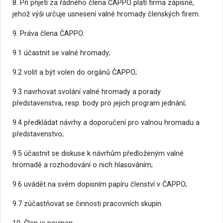
8. Při přijetí za řádného člena ČAPPO platí firma zápisné,
jehož výši určuje usnesení valné hromady členských firem.
9. Práva člena ČAPPO:
9.1 účastnit se valné hromady;
9.2 volit a být volen do orgánů ČAPPO;
9.3 navrhovat svolání valné hromady a porady
představenstva, resp. body pro jejich program jednání;
9.4 předkládat návrhy a doporučení pro valnou hromadu a
představenstvo;
9.5 účastnit se diskuse k návrhům předloženým valné
hromadě a rozhodování o nich hlasováním;
9.6 uvádět na svém dopisním papíru členství v ČAPPO;
9.7 zúčastňovat se činnosti pracovních skupin.