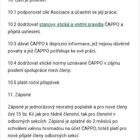
10. Člen je povinen:
10.1 podporovat cíle Asociace a účastnit se její práce;
10.2 dodržovat
stanovy, etická a vnitřní pravidla
ČAPPO a
přijatá usnesení;
10.3 dávat ČAPPO k dispozici informace, jež nejsou důvěrné
povahy a jež ČAPPO potřebuje ke své práci;
10.4 dodržovat etické normy uznávané ČAPPO v zájmu
posílení spolupráce mezi členy;
10.5 platit roční příspěvek.
11. Zápisné
Zápisné je jednorázový nevratný poplatek a pro nové členy
činí 15 tis. Kč jak pro řádné členství, tak pro členství v
odborných sekcích. Zápisné je splatné do 2 měsíců po
schválení valnou hromadou na účet ČAPPO, totéž platí pro
nově přijaté členy odborných sekcí.