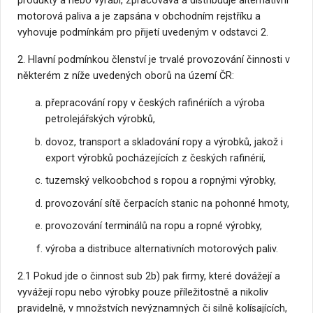
produkty a nebo vyrábí, zpracovává a distribuuje alternativní
motorová paliva a je zapsána v obchodním rejstříku a
vyhovuje podmínkám pro přijetí uvedeným v odstavci 2.
2. Hlavní podmínkou členství je trvalé provozování činnosti v
některém z níže uvedených oborů na území ČR:
přepracování ropy v českých rafinériích a výroba
petrolejářských výrobků,
dovoz, transport a skladování ropy a výrobků, jakož i
export výrobků pocházejících z českých rafinérií,
tuzemský velkoobchod s ropou a ropnými výrobky,
provozování sítě čerpacích stanic na pohonné hmoty,
provozování terminálů na ropu a ropné výrobky,
výroba a distribuce alternativních motorových paliv.
2.1 Pokud jde o činnost sub 2b) pak firmy, které dovážejí a
vyvážejí ropu nebo výrobky pouze příležitostně a nikoliv
pravidelně, v množstvích nevýznamných či silně kolísajících,