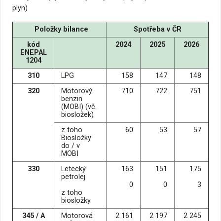
plyn)
Položky bilance
Spotřeba v ČR
kód
2024
2025
2026
ENEPAL
1204
310
LPG
158
147
148
320
Motorový
710
722
751
benzin
(MOBI) (vč.
biosložek)
z toho
60
53
57
Biosložky
do / v
MOBI
330
Letecký
163
151
175
petrolej
0
0
3
z toho
biosložky
345 / A
Motorová
2 161
2 197
2 245