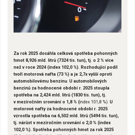
Za rok 2025 dosáhla celková spotřeba pohonných
hmot 8,926 mld. litrů (7324 tis. tun), tj. o 2 % více
než v roce 2024 (index 102,0 %).
Rozhodující podíl
tvoří motorová nafta (73 %) a je 2,7x
vyšší oproti
automobilovému benzinu
.
U automobilových
benzinů za hodnocené období r. 2025 stoupla
spotřeba na 2,424 mld. litrů (1830 tis. tun), tj.
v meziročním srovnání o 1,8 % (
index 101,8 %).
U
motorové nafty za hodnocené období r. 2025
vzrostla spotřeba na 6,502 mld. litrů (5494 tis. tun),
tj. nárůst v meziročním srovnání o 2,0 % (index
102,0 %). Spotřeba pohonných hmot za rok 2025