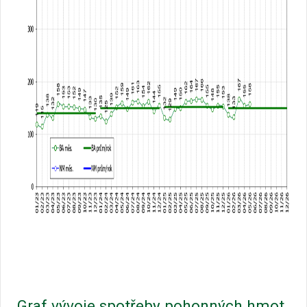
Graf vývoje spotřeby pohonných hmot