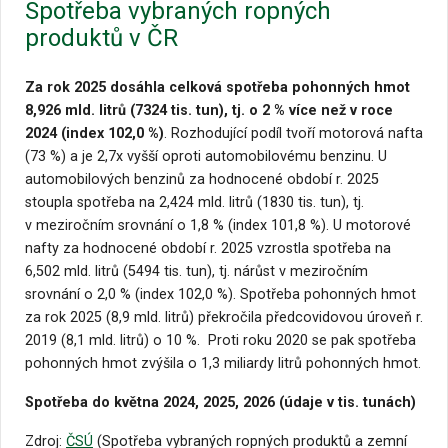
Spotřeba vybraných ropných
produktů v ČR
Za rok 2025 dosáhla celková spotřeba pohonných hmot
8,926 mld. litrů (7324 tis. tun), tj. o 2 % více než v roce
2024 (index 102,0 %)
. Rozhodující podíl tvoří motorová nafta
(73 %) a je 2,7x vyšší oproti automobilovému benzinu. U
automobilových benzinů za hodnocené období r. 2025
stoupla spotřeba na 2,424 mld. litrů (1830 tis. tun), tj.
v meziročním srovnání o 1,8 % (index 101,8 %). U motorové
nafty za hodnocené období r. 2025 vzrostla spotřeba na
6,502 mld. litrů (5494 tis. tun), tj. nárůst v meziročním
srovnání o 2,0 % (index 102,0 %). Spotřeba pohonných hmot
za rok 2025 (8,9 mld. litrů) překročila předcovidovou úroveň r.
2019 (8,1 mld. litrů) o 10 %. Proti roku 2020 se pak spotřeba
pohonných hmot zvýšila o 1,3 miliardy litrů pohonných hmot.
Spotřeba do května 2024, 2025, 2026 (údaje v tis. tunách)
Zdroj:
ČSÚ
(Spotřeba vybraných ropných produktů a zemní