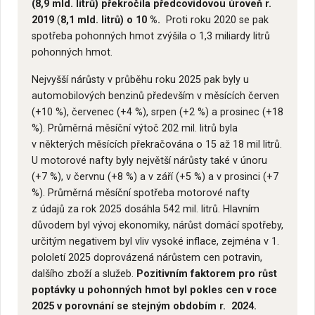
(8,9 mld. litrů) překročila předcovidovou úroveň r.
2019
(
8,1
mld. litrů) o 10 %.
Proti roku 2020 se pak
spotřeba pohonných hmot zvýšila o 1,3 miliardy litrů
pohonných hmot.
Nejvyšší nárůsty v průběhu roku 2025 pak byly u
automobilových benzinů především v měsících červen
(+10 %), červenec (+4 %), srpen (+2 %) a prosinec (+18
%). Průměrná měsíční výtoč 202 mil. litrů byla
v některých měsících překračována o 15 až 18 mil litrů.
U motorové nafty byly největší nárůsty také v únoru
(+7 %), v červnu (+8 %) a v září (+5 %) a v prosinci (+7
%). Průměrná měsíční spotřeba motorové nafty
z údajů za rok 2025 dosáhla 542 mil. litrů. Hlavním
důvodem byl vývoj ekonomiky, nárůst domácí spotřeby,
určitým negativem byl vliv vysoké inflace, zejména v 1.
pololetí 2025 doprovázená nárůstem cen potravin,
dalšího zboží a služeb.
Pozitivním faktorem pro růst
poptávky u pohonných hmot byl pokles cen v roce
2025 v porovnání se stejným obdobím r. 2024.