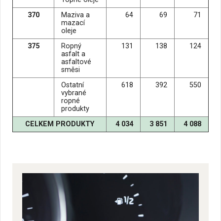
370
Maziva a
64
69
71
mazací
oleje
375
Ropný
131
138
124
asfalt a
asfaltové
směsi
Ostatní
618
392
550
vybrané
ropné
produkty
CELKEM PRODUKTY
4 034
3 851
4 088