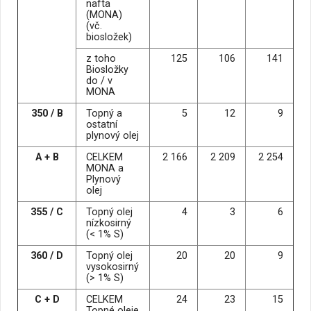
nafta
(MONA)
(vč.
biosložek)
z toho
125
106
141
Biosložky
do / v
MONA
350 / B
Topný a
5
12
9
ostatní
plynový olej
A + B
CELKEM
2 166
2 209
2 254
MONA a
Plynový
olej
355 / C
Topný olej
4
3
6
nízkosirný
(< 1% S)
360 / D
Topný olej
20
20
9
vysokosirný
(> 1% S)
C + D
CELKEM
24
23
15
Topné oleje