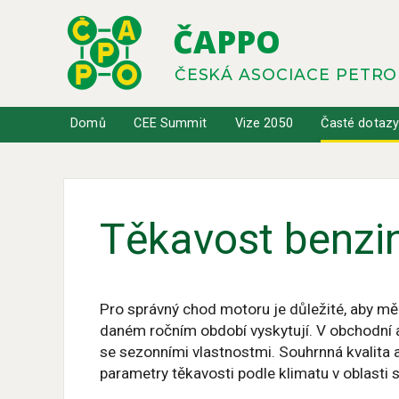
ČAPPO
ČESKÁ ASOCIACE PETR
Domů
CEE Summit
Vize 2050
Časté dotaz
Těkavost benzin
Pro správný chod motoru je důležité, aby mě
daném ročním období vyskytují. V obchodní a
se sezonními vlastnostmi. Souhrnná kvalit
parametry těkavosti podle klimatu v oblasti 