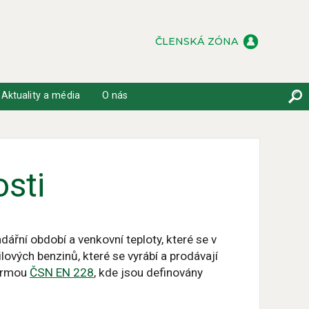
ČLENSKÁ ZÓNA
Aktuality a média
O nás
sti
řní období a venkovní teploty, které se v
ových benzinů, které se vyrábí a prodávají
normou
ČSN EN 228
, kde jsou definovány