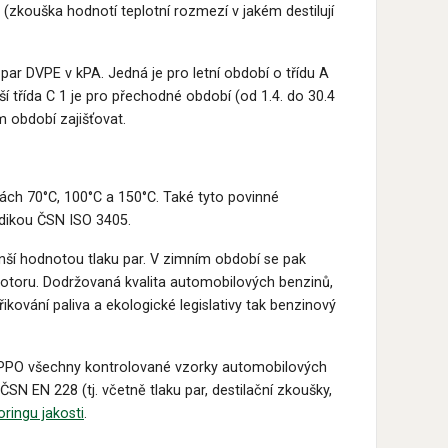
(zkouška hodnotí teplotní rozmezí v jakém destilují
ar DVPE v kPA. Jedná je pro letní období o třídu A
ší třída C 1 je pro přechodné období (od 1.4. do 30.4
m období zajišťovat.
ách 70°C, 100°C a 150°C. Také tyto povinné
dikou ČSN ISO 3405.
enší hodnotou tlaku par. V zimním období se pak
d motoru. Dodržovaná kvalita automobilových benzinů,
kování paliva a ekologické legislativy tak benzinový
 ČAPPO všechny kontrolované vzorky automobilových
N EN 228 (tj. včetně tlaku par, destilační zkoušky,
ringu jakosti
.