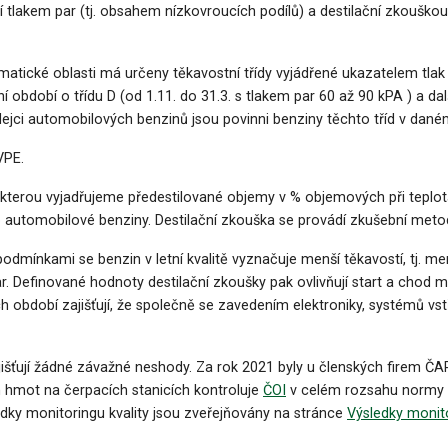
tlakem par (tj. obsahem nízkovroucích podílů) a destilační zkouškou 
ické oblasti má určeny těkavostní třídy vyjádřené ukazatelem tlak p
í období o třídu D (od 1.11. do 31.3. s tlakem par 60 až 90 kPA ) a dal
dejci automobilových benzinů jsou povinni benziny těchto tříd v dané
VPE.
 kterou vyjadřujeme předestilované objemy v % objemových při teplot
automobilové benziny. Destilační zkouška se provádí zkušební meto
odmínkami se benzin v letní kvalitě vyznačuje menší těkavostí, tj. m
 par. Definované hodnoty destilační zkoušky pak ovlivňují start a cho
období zajišťují, že společně se zavedením elektroniky, systémů vstři
zjišťují žádné závažné neshody. Za rok 2021 byly u členských firem
 hmot na čerpacích stanicích kontroluje
ČOI
v celém rozsahu normy ČS
edky monitoringu kvality jsou zveřejňovány na stránce
Výsledky monito