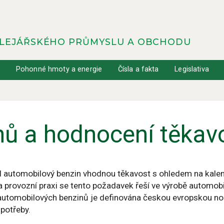
OLEJÁŘSKÉHO PRŮMYSLU A OBCHODU
y
Pohonné hmoty a energie
Čísla a fakta
Legislativa
ů a hodnocení těkavo
l automobilový benzin vhodnou těkavost s ohledem na kalendá
 provozní praxi se tento požadavek řeší ve výrobě automobil
a automobilových benzinů je definována českou evropskou 
spotřeby.