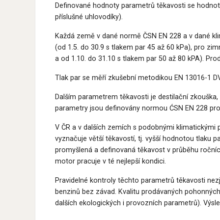
Definované hodnoty parametrů těkavosti se hodnotí 
příslušné uhlovodíky).
Každá země v dané normě ČSN EN 228 a v dané klimat
(od 1.5. do 30.9 s tlakem par 45 až 60 kPa), pro zimn
a od 1.10. do 31.10 s tlakem par 50 až 80 kPA). Pro
Tlak par se měří zkušební metodikou EN 13016-1 D
Dalším parametrem těkavosti je destilační zkouška,
parametry jsou definovány normou ĆSN EN 228 pro 
V ČR a v dalších zemích s podobnými klimatickými p
vyznačuje větší těkavostí, tj. vyšší hodnotou tlaku
promyšlená a definovaná těkavost v průběhu ročních 
motor pracuje v té nejlepší kondici.
Pravidelné kontroly těchto parametrů těkavosti ne
benzinů bez závad. Kvalitu prodávaných pohonných
dalších ekologických i provozních parametrů). Výsl