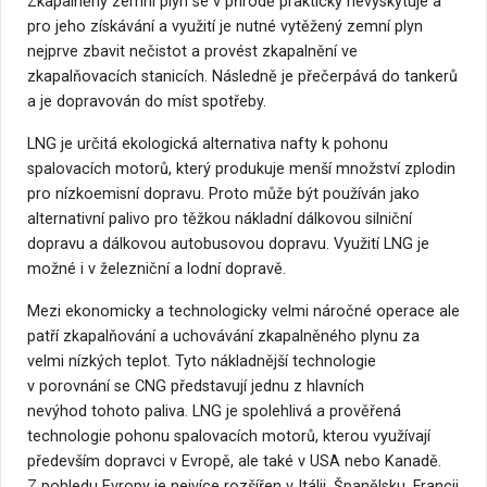
Zkapalněný zemní plyn se v přírodě prakticky nevyskytuje a
pro jeho získávání a využití je nutné vytěžený zemní plyn
nejprve zbavit nečistot a provést zkapalnění ve
zkapalňovacích stanicích. Následně je přečerpává do tankerů
a je dopravován do míst spotřeby.
LNG je určitá ekologická alternativa nafty k pohonu
spalovacích motorů, který produkuje menší množství zplodin
pro nízkoemisní dopravu. Proto může být používán jako
alternativní palivo pro těžkou nákladní dálkovou silniční
dopravu a dálkovou autobusovou dopravu. Využití LNG je
možné i v železniční a lodní dopravě.
Mezi ekonomicky a technologicky velmi náročné operace ale
patří zkapalňování a uchovávání zkapalněného plynu za
velmi nízkých teplot. Tyto nákladnější technologie
v porovnání se CNG představují jednu z hlavních
nevýhod tohoto paliva. LNG je spolehlivá a prověřená
technologie pohonu spalovacích motorů, kterou využívají
především dopravci v Evropě, ale také v USA nebo Kanadě.
Z pohledu Evropy je nejvíce rozšířen v Itálii, Španělsku, Francii