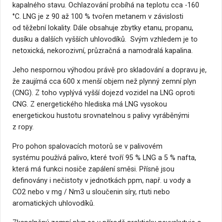
kapalného stavu. Ochlazování probíhá na teplotu cca -160
°C. LNG je z 90 až 100 % tvořen metanem v závislosti
od těžební lokality. Dále obsahuje zbytky etanu, propanu,
dusíku a dalších vyšších uhlovodíků. Svým vzhledem je to
netoxická, nekorozivní, průzračná a namodralá kapalina.
Jeho nespornou výhodou právě pro skladování a dopravu je,
že zaujímá cca 600 x menší objem než plynný zemní plyn
(CNG). Z toho vyplývá vyšší dojezd vozidel na LNG oproti
CNG. Z energetického hlediska má LNG vysokou
energetickou hustotu srovnatelnou s palivy vyráběnými
z ropy.
Pro pohon spalovacích motorů se v palivovém
systému používá palivo, které tvoří 95 % LNG a 5 % nafta,
která má funkci nosiče zapálení směsi. Přísně jsou
definovány i nečistoty v jednotkách ppm, např. u vody a
CO2 nebo v mg / Nm3 u sloučenin síry, rtuti nebo
aromatických uhlovodíků.