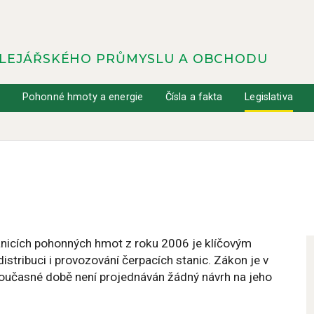
OLEJÁŘSKÉHO PRŮMYSLU A OBCHODU
y
Pohonné hmoty a energie
Čísla a fakta
Legislativa
nicích pohonných hmot z roku 2006 je klíčovým
stribuci i provozování čerpacích stanic. Zákon je v
současné době není projednáván žádný návrh na jeho