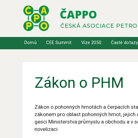
ČAPPO
ČESKÁ ASOCIACE PETR
Domů
CEE Summit
Vize 2050
Časté dotaz
Zákon o PHM
Zákon o pohonných hmotách a čerpacích sta
zákonem pro oblast pohonných hmot, jejich di
gesci Ministerstva průmyslu a obchodu a v 
novelizaci.