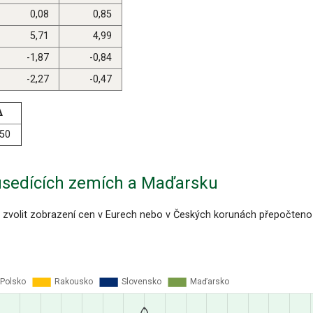
0,08
0,85
5,71
4,99
-1,87
-0,84
-2,27
-0,47
Δ
050
usedících zemích a Maďarsku
 zvolit zobrazení cen v Eurech nebo v Českých korunách přepočteno