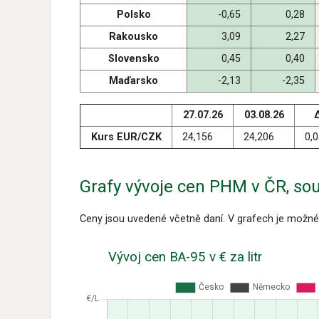
Polsko
-0,65
0,28
Rakousko
3,09
2,27
Slovensko
0,45
0,40
Maďarsko
-2,13
-2,35
27.07.26
03.08.26
Kurs EUR/CZK
24,156
24,206
0,
Grafy vývoje cen PHM v ČR, so
Ceny jsou uvedené včetně daní. V grafech je možné
Vývoj cen BA-95 v € za litr