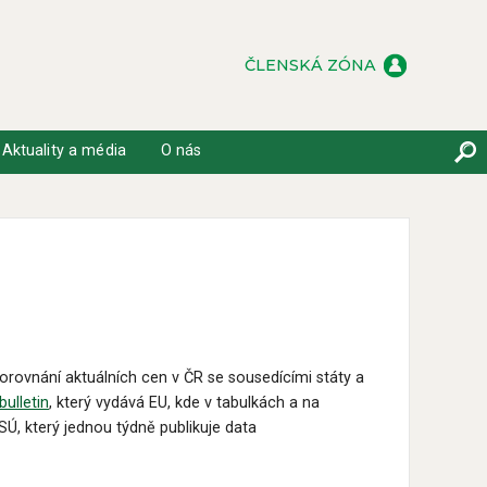
ČLENSKÁ ZÓNA
Aktuality a média
O nás
rovnání aktuálních cen v ČR se sousedícími státy a
ulletin
, který vydává EU, kde v tabulkách a na
Ú, který jednou týdně publikuje data