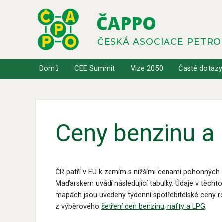
ČAPPO
ČESKÁ ASOCIACE PETR
Domů
CEE Summit
Vize 2050
Časté dotaz
Ceny benzinu a 
ČR patří v EU k zemím s nižšími cenami pohonných 
Maďarskem uvádí následující tabulky. Údaje v těchto
mapách jsou uvedeny týdenní spotřebitelské ceny ro
z výběrového
šetření cen benzinu, nafty a LPG
.