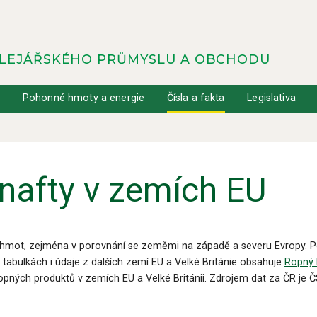
OLEJÁŘSKÉHO PRŮMYSLU A OBCHODU
y
Pohonné hmoty a energie
Čísla a fakta
Legislativa
nafty v zemích EU
hmot, zejména v porovnání se zeměmi na západě a severu Evropy. Po
 tabulkách i údaje z dalších zemí EU a Velké Británie obsahuje
Ropný b
pných produktů v zemích EU a Velké Británii. Zdrojem dat za ČR je ČS