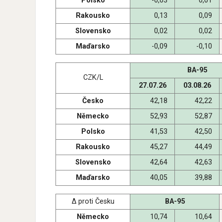
Polsko
-0,03
0,01
Rakousko
0,13
0,09
Slovensko
0,02
0,02
Maďarsko
-0,09
-0,10
BA-95
CZK/L
27.07.26
03.08.26
Česko
42,18
42,22
Německo
52,93
52,87
Polsko
41,53
42,50
Rakousko
45,27
44,49
Slovensko
42,64
42,63
Maďarsko
40,05
39,88
Δ proti Česku
BA-95
Německo
10,74
10,64