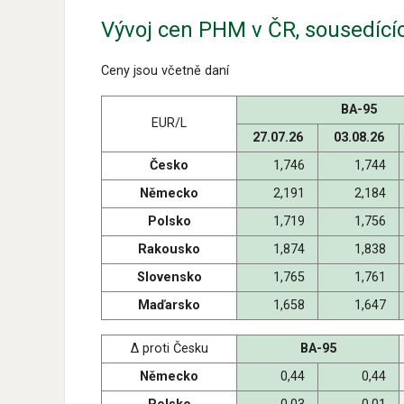
Vývoj cen PHM v ČR, sousedíc
Ceny jsou včetně daní
BA-95
EUR/L
27.07.26
03.08.26
Česko
1,746
1,744
Německo
2,191
2,184
Polsko
1,719
1,756
Rakousko
1,874
1,838
Slovensko
1,765
1,761
Maďarsko
1,658
1,647
Δ proti Česku
BA-95
Německo
0,44
0,44