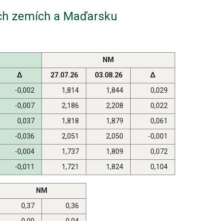
ích zemích a Maďarsku
NM
Δ
27.07.26
03.08.26
Δ
-0,002
1,814
1,844
0,029
-0,007
2,186
2,208
0,022
0,037
1,818
1,879
0,061
-0,036
2,051
2,050
-0,001
-0,004
1,737
1,809
0,072
-0,011
1,721
1,824
0,104
NM
0,37
0,36