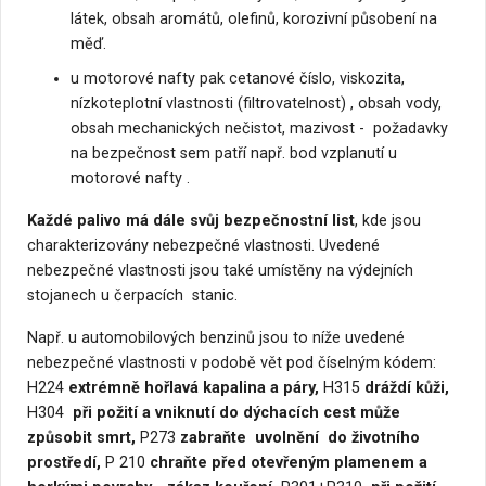
látek, obsah aromátů, olefinů, korozivní působení na
měď.
u motorové nafty pak cetanové číslo, viskozita,
nízkoteplotní vlastnosti (filtrovatelnost) , obsah vody,
obsah mechanických nečistot, mazivost - požadavky
na bezpečnost sem patří např. bod vzplanutí u
motorové nafty .
Každé palivo má dále svůj bezpečnostní list
, kde jsou
charakterizovány nebezpečné vlastnosti. Uvedené
nebezpečné vlastnosti jsou také umístěny na výdejních
stojanech u čerpacích stanic.
Např. u automobilových benzinů jsou to níže uvedené
nebezpečné vlastnosti v podobě vět pod číselným kódem:
H224
extrémně hořlavá kapalina a páry,
H315
dráždí kůži,
H304
při požití a vniknutí do dýchacích cest může
způsobit smrt,
P273
zabraňte uvolnění do životního
prostředí,
P 210
chraňte před otevřeným plamenem a