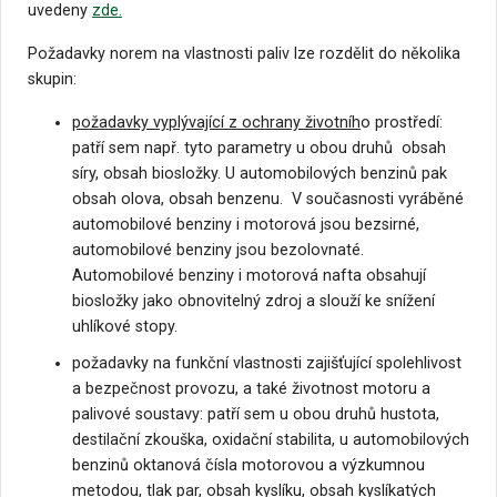
uvedeny
zde.
Požadavky norem na vlastnosti paliv lze rozdělit do několika
skupin:
požadavky vyplývající z ochrany životníh
o prostředí:
patří sem např. tyto parametry u obou druhů obsah
síry, obsah biosložky. U automobilových benzinů pak
obsah olova, obsah benzenu. V současnosti vyráběné
automobilové benziny i motorová jsou bezsirné,
automobilové benziny jsou bezolovnaté.
Automobilové benziny i motorová nafta obsahují
biosložky jako obnovitelný zdroj a slouží ke snížení
uhlíkové stopy.
požadavky na funkční vlastnosti zajišťující spolehlivost
a bezpečnost provozu, a také životnost motoru a
palivové soustavy: patří sem u obou druhů hustota,
destilační zkouška, oxidační stabilita, u automobilových
benzinů oktanová čísla motorovou a výzkumnou
metodou, tlak par, obsah kyslíku, obsah kyslíkatých