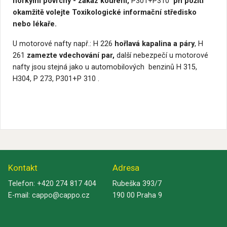
horkými povrchy - zákaz kouření,
P301+P310
při požití
okamžitě volejte Toxikologické informační středisko
nebo lékaře.
U motorové nafty např.: H 226
hořlavá kapalina a páry
, H
261
zamezte vdechování par,
další nebezpečí u motorové
nafty jsou stejná jako u automobilových benzinů H 315,
H304, P 273, P301+P 310 .
Kontakt
Adresa
Telefon:
+420 274 817 404
Rubeška 393/7
E-mail:
cappo@cappo.cz
190 00 Praha 9