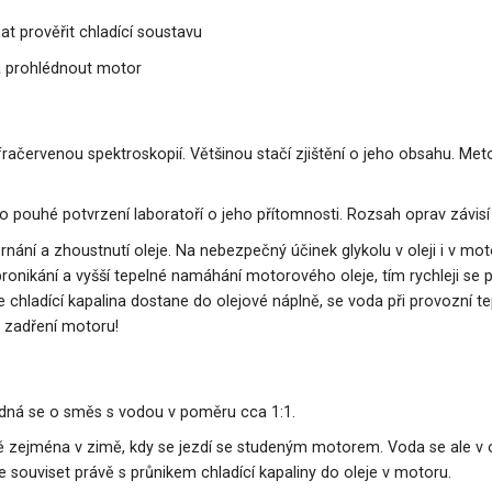
at prověřit chladící soustavu
a prohlédnout motor
nfračervenou spektroskopií. Většinou stačí zjištění o jeho obsahu. Metod
roto pouhé potvrzení laboratoří o jeho přítomnosti. Rozsah oprav závi
ernání a zhoustnutí oleje. Na nebezpečný účinek glykolu v oleji i v mot
pronikání a vyšší tepelné namáhání motorového oleje, tím rychleji se pr
se chladící kapalina dostane do olejové náplně, se voda při provozní te
k zadření motoru!
 Jedná se o směs s vodou v poměru cca 1:1.
 zejména v zimě, kdy se jezdí se studeným motorem. Voda se ale v o
 souviset právě s průnikem chladící kapaliny do oleje v motoru.