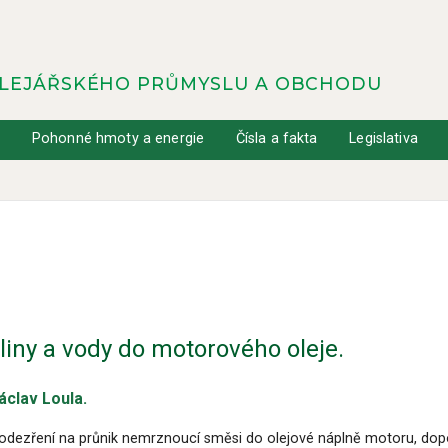
OLEJÁŘSKÉHO PRŮMYSLU A OBCHODU
y
Pohonné hmoty a energie
Čísla a fakta
Legislativa
liny a vody do motorového oleje.
áclav Loula.
podezření na průnik nemrznoucí směsi do olejové náplně motoru, do