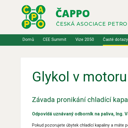
ČAPPO
ČESKÁ ASOCIACE PETR
Domů
CEE Summit
Vize 2050
Časté dotaz
Glykol v motoru
Závada pronikání chladící kapa
Odpovídá uznávaný odborník na paliva, Ing. V
Pokud pozorujete úbytek chladící kapaliny a máte 