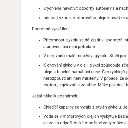
urychleně navštívit odborný autoservis a nech
odebrat vzorek motorového oleje k analýze 
Podrobné vysvětlení:
Přítomnost glykolu se dá zjistit v laboratoři i
stanovení ani není potřebné.
V oleji vadí i malé množství glykolu. Stačí p
K chování glykolu v oleji: glykol způsobuje zč
oleje a tepelné namáhání oleje. Čím rychlejší 
nerozpouští ani není mísitelný. V případě, že 
motoru, zgelovatí a zatuhne. Může pak dojít 
Ještě několik poznámek:
Chladící kapaliny se vyrábí z etylén glykolu.
Voda se v motorových olejích vyskytuje běžně
se zcela odpaří. Velké množství vody může ale