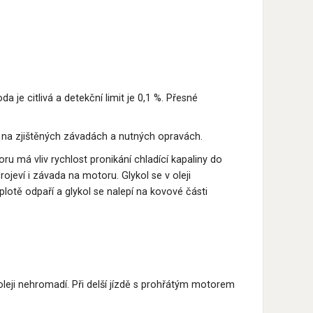
a je citlivá a detekční limit je 0,1 %. Přesné
sí na zjištěných závadách a nutných opravách.
oru má vliv rychlost pronikání chladící kapaliny do
ojeví i závada na motoru. Glykol se v oleji
plotě odpaří a glykol se nalepí na kovové části
leji nehromadí. Při delší jízdě s prohřátým motorem