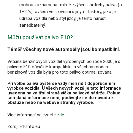
mohou zaznamenat mírné zvýšení spotřeby paliva (o
1–2 %), ovšem ve srovnání s jinými faktory, jako je
údržba vozidla nebo styl jízdy, je tento nárůst
zanedbatelný.
Můžu používat palivo E10?
Téměř všechny nové automobily jsou kompatibilní.
Většina benzinových vozidel vyrobených po roce 2000 je s
palivem E10 oficiálně kompatibilní a všechna moderní
benzinová vozidla byla pro toto palivo optimalizována.
Při volbě paliva byste se vždy měli řídit doporučením
výrobce vozidla. U všech nových vozů je tato informace
uvedena na vnitřní straně víčka palivové nádrže.
Pokud
tam daná informace není, podívejte se do návodu k
obsluze nebo na webové stránky výrobce.
Více informací naleznete
zde.
Zdroj: E10info.eu