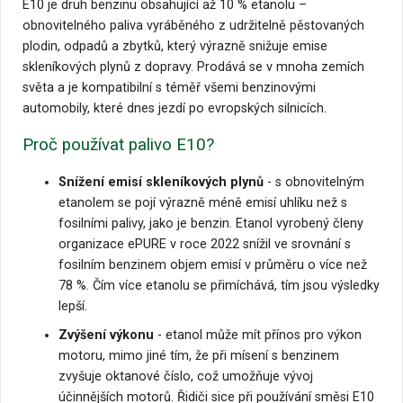
E10 je druh benzinu obsahující až 10 % etanolu –
obnovitelného paliva vyráběného z udržitelně pěstovaných
plodin, odpadů a zbytků, který výrazně snižuje emise
skleníkových plynů z dopravy. Prodává se v mnoha zemích
světa a je kompatibilní s téměř všemi benzinovými
automobily, které dnes jezdí po evropských silnicích.
Proč používat palivo E10?
Snížení emisí skleníkových plynů
- s obnovitelným
etanolem se pojí výrazně méně emisí uhlíku než s
fosilními palivy, jako je benzin. Etanol vyrobený členy
organizace ePURE v roce 2022 snížil ve srovnání s
fosilním benzinem objem emisí v průměru o více než
78 %. Čím více etanolu se přimíchává, tím jsou výsledky
lepší.
Zvýšení výkonu
- etanol může mít přínos pro výkon
motoru, mimo jiné tím, že při mísení s benzinem
zvyšuje oktanové číslo, což umožňuje vývoj
účinnějších motorů. Řidiči sice při používání směsi E10